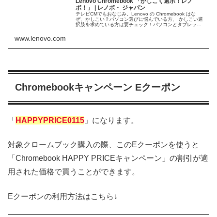
Lenovo Chromebook 「かしこく選ボ！レノ
ボ！」 | レノボ・ ジャパン
テレビCMでもおなじみ。Lenovo の Chromebook はな
ぜ、かしこい？パソコン選びに悩んでいる方、 かしこい選
択肢を求めている方は要チェック！パソコンとタブレット
の2in1、大画面で高画質、しかも全部入り！
www.lenovo.com
Chromebookキャンペーン Eクーポン
「
HAPPYPRICE0115
」になります。
対象クロームブック購入の際、このEクーポンを使うと
「Chromebook HAPPY PRICEキャンペーン」の割引が適
用された価格で買うことができます。
Eクーポンの利用方法はこちら↓