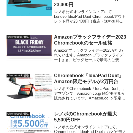
23,400円
レノボ公式オンラインストアにて、
Lenovo IdeaPad Duet Chromebookアウト
レット品が23,400円（税込・送料無料）
で販売されています。販売ページこちら
です↓販売されているのは、「未開封・キ
ャンセル品」ってことです。...
Amazonブラックフライデー2023
chromebook 価格
Chromebookのセール価格
Amazonブラックフライデー2023が行わ
れています。Amazon ブラックフライデ
ー | さぁ、ビッグセールで最高のご褒美
を開催期間2023年11月24日（金）～12月
1日（金）Chromebookもセール中
Chromebookもセール...
Chromebook「IdeaPad Duet」
chromebook 価格
Amazon限定モデルが2万円台
レノボのChromebook「IdeaPad Duet」。
アマゾンで、Amazon.co.jp 限定モデルが
販売されています。Amazon.co.jp 限定モ
デル販売ページこちらです→Lenovo ノー
トパソコン Ideapad Duet ...
レノボのChromebookが最大
chromebook 価格
5,500円OFF
レノボの公式オンラインストアにて、
Chromebook「IdeaPad Duet」などが最大