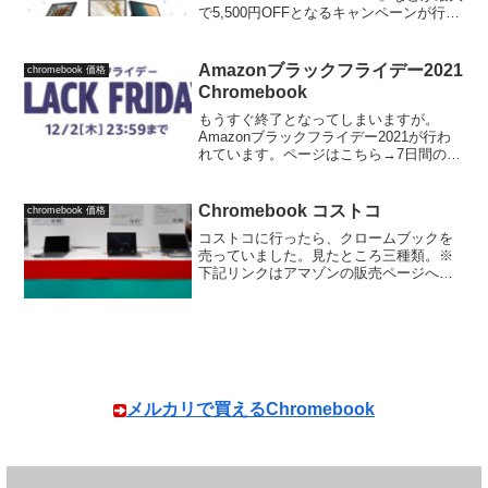
で5,500円OFFとなるキャンペーンが行わ
れています。キャンペーン期間2021年9月
3日(金)～2021年10月3日(日)キャンペーン
ページキャン...
Amazonブラックフライデー2021
chromebook 価格
Chromebook
もうすぐ終了となってしまいますが。
Amazonブラックフライデー2021が行わ
れています。ページはこちら→7日間のビ
ッグセール: Amazon ブラックフライデー
2021開催期間2021年11月26日（金）9:00
～12月2日（木）23:...
Chromebook コストコ
chromebook 価格
コストコに行ったら、クロームブックを
売っていました。見たところ三種類。※
下記リンクはアマゾンの販売ページへと
ジャンプします。価格の参考などにどう
ぞ。■Lenovo IdeaPad Duet Chromebook
USIペン付属価格：39,8...
メルカリで買えるChromebook